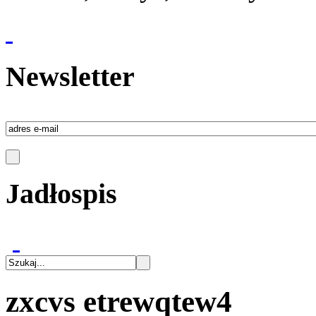
Newsletter
Jadłospis
zxcvs etrewqtew4