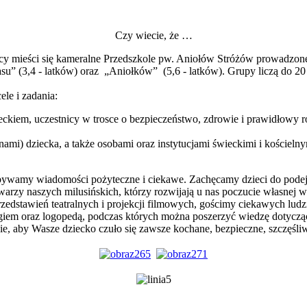
Czy wiecie, że …
cy mieści się kameralne Przedszkole pw. Aniołów Stróżów prowadzone 
u” (3,4 - latków) oraz „Aniołków” (5,6 - latków). Grupy liczą do 20 
le i zadania:
kiem, uczestnicy w trosce o bezpieczeństwo, zdrowie i prawidłowy r
nami) dziecka, a także osobami oraz instytucjami świeckimi i kościeln
bywamy wiadomości pożyteczne i ciekawe. Zachęcamy dzieci do podej
twarzy naszych milusińskich, którzy rozwijają u nas poczucie własnej 
rzedstawień teatralnych i projekcji filmowych, gościmy ciekawych lud
logiem oraz logopedą, podczas których można poszerzyć wiedzę dotyc
ie, aby Wasze dziecko czuło się zawsze kochane, bezpieczne, szczęśliw