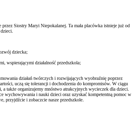
przez Siostry Maryi Niepokalanej. Ta mała placówka istnieje już od
dzieci.
ozwój dziecka;
ymi, wspierającymi działalność przedszkola;
mowania działań twórczych i rozwijających wyobraźnię poprzez
wartości, uczą się tolerancji i dochodzenia do kompromisów. W ciągu
zi, a także organizujemy mnóstwo atrakcyjnych wycieczek dla dzieci.
zące wychowywania i nauki dzieci oraz uzyskać kompetentną pomoc w
e, przyjdźcie i zobaczcie nasze przedszkole.