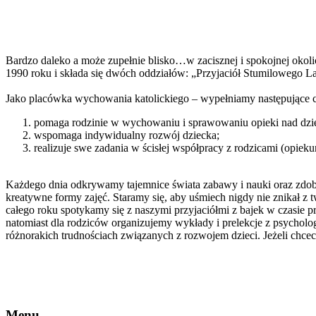
Bardzo daleko a może zupełnie blisko…w zacisznej i spokojnej okoli
1990 roku i składa się dwóch oddziałów: „Przyjaciół Stumilowego Las
Jako placówka wychowania katolickiego – wypełniamy następujące ce
pomaga rodzinie w wychowaniu i sprawowaniu opieki nad dziec
wspomaga indywidualny rozwój dziecka;
realizuje swe zadania w ścisłej współpracy z rodzicami (opieku
Każdego dnia odkrywamy tajemnice świata zabawy i nauki oraz zdo
kreatywne formy zajęć. Staramy się, aby uśmiech nigdy nie znikał z 
całego roku spotykamy się z naszymi przyjaciółmi z bajek w czasie p
natomiast dla rodziców organizujemy wykłady i prelekcje z psycho
różnorakich trudnościach związanych z rozwojem dzieci. Jeżeli chcec
Menu